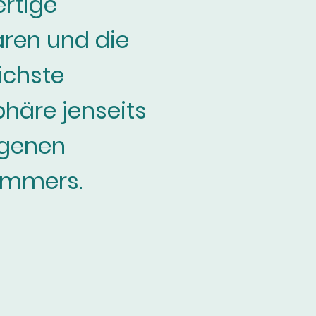
rtige
ren und die
ichste
häre jenseits
igenen
immers.