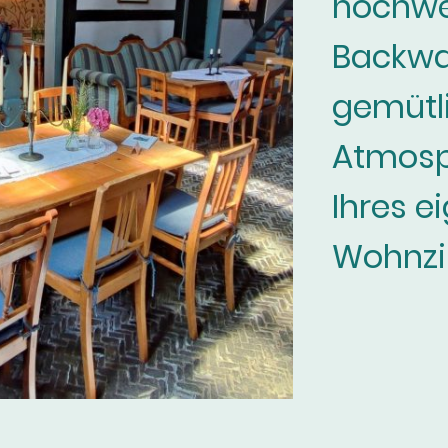
hochwe
Backwa
gemütl
Atmosp
Ihres e
Wohnz