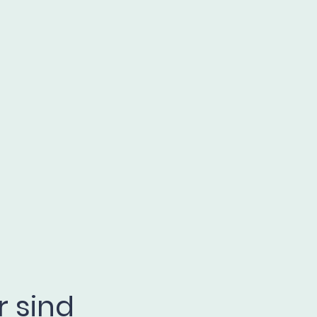
g
r sind